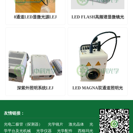
8通道LED显微光源LEJ
LED FLASH高频谱显微镜光
源
深紫外照明系统LEJ
LED MAGNA双通道照明光
源
友情链接：
光电二极管（探测器）
光学镜片
激光晶体
光
学平台及光机械
光学仪器
光学配件
西格玛光