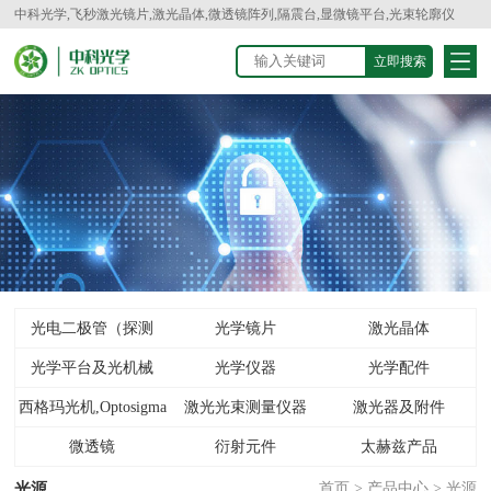
中科光学,飞秒激光镜片,激光晶体,微透镜阵列,隔震台,显微镜平台,光束轮廓仪
光电二极管（探测
光学镜片
激光晶体
光学平台及光机械
器）
光学仪器
光学配件
西格玛光机,Optosigma
激光光束测量仪器
激光器及附件
微透镜
衍射元件
太赫兹产品
光源
首页
>
产品中心
>
光源