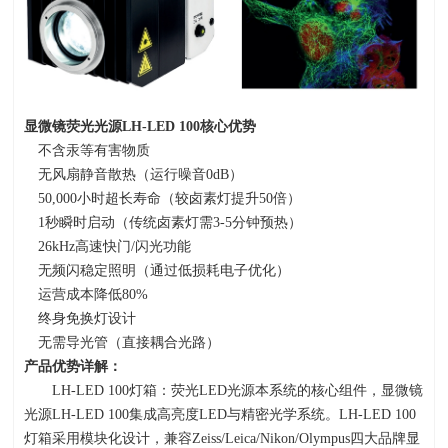
显微镜荧光光源
LH-LED 100
核心优势
不含汞等有害物质
无风扇静音散热（运行噪音
0dB
）
50,000小时超长寿命（较卤素灯提升
50
倍）
1秒瞬时启动（传统卤素灯需
3-5
分钟预热）
26kHz高速快门
/
闪光功能
无频闪稳定照明（通过低损耗电子优化）
运营成本降低
80%
终身免换灯设计
无需导光管（直接耦合光路）
产品优势详解：
LH-LED 100灯箱：荧光
LED
光源本系统的核心组件，显微镜
光源
LH-LED 100
集成高亮度
LED
与精密光学系统。
LH-LED 100
灯箱采用模块化设计，兼容
Zeiss/Leica/Nikon/Olympus
四大品牌显