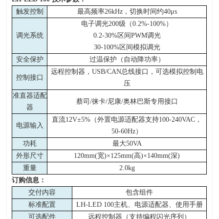
触发控制
最高频率
26kHz
，切换时间约
40μs
电子调光
200
级（
0.2%-100%
）
调光系统
0.2-30%
区间
PWM
调光
30-100%
区间模拟调光
安全保护
过温保护（自动降功率）
远程控制器，
USB/CAN
总线接口，可选模拟控制电
控制接口
压
准直器适配
蔡司
/
徕卡
/
尼康
/
奥林巴斯专用接口
器
直流
12V±5%
（外置电源适配器支持
100-240VAC
，
电源输入
50-60Hz
）
功耗
最大
50VA
外形尺寸
120mm(
宽
)×125mm(
高
)×140mm(
深
)
重量
2.0kg
订购信息：
交付内容
包含组件
标准配置
LH-LED 100
主机、电源适配器、使用手册
可选配件
远程控制器（支持编程闪光序列）