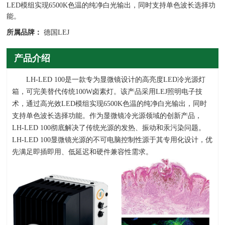
LED模组实现6500K色温的纯净白光输出，同时支持单色波长选择功
能。
所属品牌：
德国LEJ
产品介绍
LH-LED 100是一款专为显微镜设计的高亮度
LED
冷光源灯
箱，可完美替代传统
100W
卤素灯。该产品采用
LEJ
照明电子技
术，通过高光效
LED
模组实现
6500K
色温的纯净白光输出，同时
支持单色波长选择功能。作为显微镜冷光源领域的创新产品，
LH-LED 100
彻底解决了传统光源的发热、振动和汞污染问题。
LH-LED 100
显微镜光源的不可电脑控制性源于其专用化设计，优
先满足即插即用、低延迟和硬件兼容性需求。