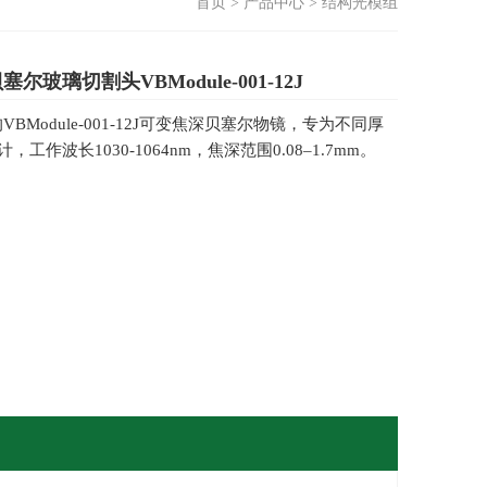
首页
>
产品中心
>
结构光模组
玻璃切割头VBModule-001-12J
的VBModule-001-12J可变焦深贝塞尔物镜，专为不同厚
工作波长1030-1064nm，焦深范围0.08–1.7mm。