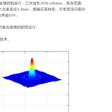
玻璃切割设计，工作波长
1030-1064nm
，焦深范围
入光束直径
3–8mm
，熔融石英材质。可变景深贝塞尔
效率超
93%
。
厚度的激光玻璃切割而设计。
学技术。