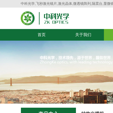
中科光学,飞秒激光镜片,激光晶体,微透镜阵列,隔震台,显微
首页
关于我们