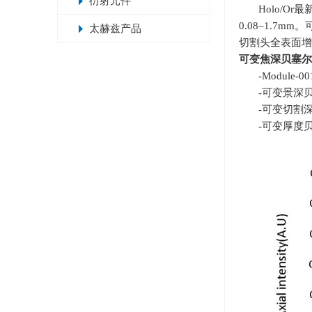
衍射元件
Holo/Or
0.08–1.7mm
。
太赫兹产品
切割头全表面增
可变焦深贝塞尔
-Modul
-可变景深
-可变切割深
-可变厚度