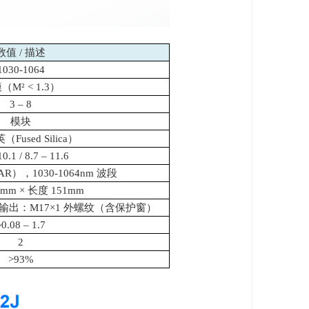
数值
/
描述
1030-1064
模（
M² < 1.3
）
3 – 8
模块
英（
Fused Silica
）
10.1 / 8.7 – 11.6
AR
），
1030-1064nm
波段
4mm ×
长度
151mm
输出：
M17×1
外螺纹（含保护窗）
~0.08 – 1.7
2
>93%