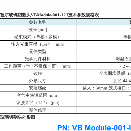
塞尔玻璃切割头
VBModule-001-12J
技术参数规格表
参数名称
波长
[nm]
光束模式（单模
/
多模）
单
输入光束直径（
1/e²
）
[mm]
元件类型
光学元件材料
熔融石
工作距离（带
/
不带保护窗）
[mm]
7.2 – 
镀膜
全表面增透膜（
外形尺寸
直径
44.
安装螺纹
输入：
30mm
笼式接口；
空气中焦深范围
[mm]
束腰直径（
1/e²
）
[μm]
整体效率
玻璃切割头外形图