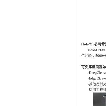
Holo/Or
公司背
Holo/OrLtd
年经验，
5000+
可变厚度贝塞尔
-DeepC
-EdgeCl
-其他衍射
-
应用工程