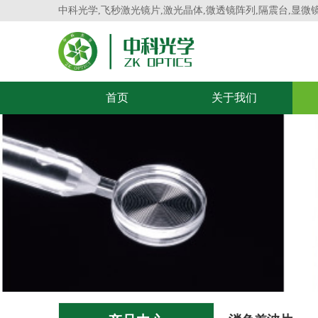
中科光学,飞秒激光镜片,激光晶体,微透镜阵列,隔震台,显微
首页
关于我们