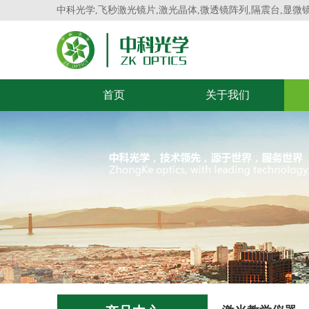
中科光学,飞秒激光镜片,激光晶体,微透镜阵列,隔震台,显微
首页
关于我们