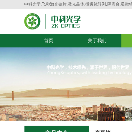
中科光学,飞秒激光镜片,激光晶体,微透镜阵列,隔震台,显微
首页
关于我们