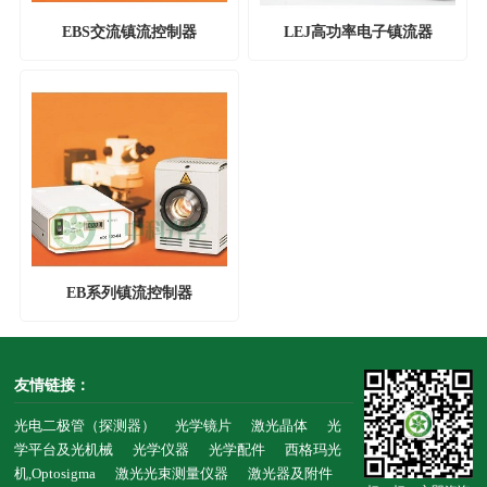
EBS交流镇流控制器
LEJ高功率电子镇流器
EB系列镇流控制器
友情链接：
光电二极管（探测器）
光学镜片
激光晶体
光
学平台及光机械
光学仪器
光学配件
西格玛光
机,Optosigma
激光光束测量仪器
激光器及附件