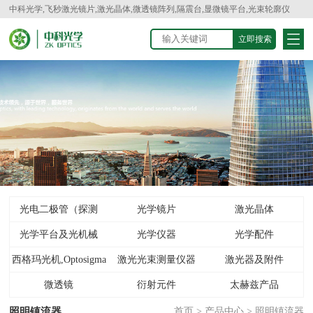
中科光学,飞秒激光镜片,激光晶体,微透镜阵列,隔震台,显微镜平台,光束轮廓仪
光电二极管（探测
光学镜片
激光晶体
光学平台及光机械
器）
光学仪器
光学配件
西格玛光机,Optosigma
激光光束测量仪器
激光器及附件
微透镜
衍射元件
太赫兹产品
照明镇流器
首页
>
产品中心
>
照明镇流器