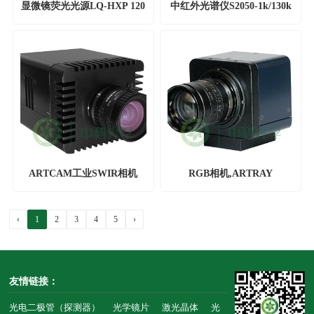
显微镜荧光光源LQ-HXP 120
中红外光谱仪S2050-1k/130k
ARTCAM工业SWIR相机
RGB相机,ARTRAY
‹
1
2
3
4
5
›
友情链接：
光电二极管（探测器）
光学镜片
激光晶体
光