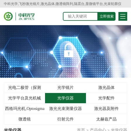
中科光学,飞秒激光镜片,激光晶体,微透镜阵列,隔震台,显微镜平台,光束轮廓仪
光电二极管（探测
光学镜片
激光晶体
光学平台及光机械
器）
光学仪器
光学配件
西格玛光机,Optosigma
激光光束测量仪器
激光器及附件
微透镜
衍射元件
太赫兹产品
光学仪器
首页
>
产品中心
>
光学仪器