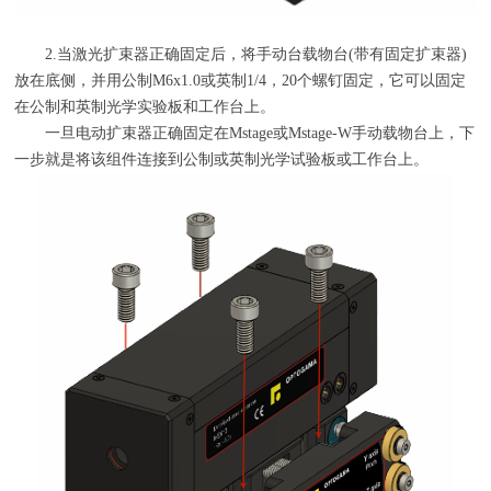
2.当激光扩束器正确固定后，将手动台载物台
(
带有固定扩束器
)
放在底侧，并用公制
M6x1.0
或英制
1/4
，
20
个螺钉固定，它可以固定
在公制和英制光学实验板和工作台上。
一旦电动扩束器正确固定在
Mstage
或
Mstage-W
手动载物台上，下
一步就是将该组件连接到公制或英制光学试验板或工作台上。