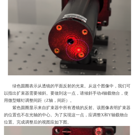
绿色圆圈表示从透镜的平面反射的光束。从这个图像中，我们可
以指出扩束器需要倾斜。要做到这一点，请倾斜手动
4
轴载物台，使
用微型螺钉调整间距（
Z
轴，间距）。
紫色圆圈显示来自扩束器中所有透镜的反射。该图像表明扩束器
的位置也不在光轴的中心。为了实现这一点，应调整
X
和
Y
轴载物台
位置。完成调整后的视图应如下图。