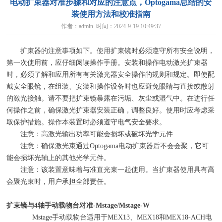
电动扩束器对准步骤和对应的注意点，Optogama总结的安
装使用方法和校准指南
作者：admin 时间：2024-9-19 10:49:37
扩束器的注意事项如下。使用扩束镜时必须遵守所有安全说明，
第一次使用前，应仔细阅读操作手册。安装和操作电动激光扩束器
时，必须了解和应用所有有关激光器安全操作的规则和规定。即使配
戴安全眼镜，在组装、安装和操作设备时也应避免眼睛与直接或散射
的激光接触。请不要把扩束镜暴露在污垢、灰尘或湿气中。在进行任
何操作之前，确保激光扩束器安装正确，调整良好。使用时应考虑采
取保护措施。操作本装置时必须遵守电气安全要求。
注意：高激光输出功率可能会损坏或破坏光学元件
注意：确保激光束通过
Optogama
电动扩束器后不会会聚，它可
能会损坏光轴上的其他光学元件。
注意：该装置意味着与准直光束一起使用。当扩束器使用具有高
会聚光束时，用户承担全部责任。
扩束镜与
4
轴手动载物台对准
-Mstage/Mstage-W
Mstage手动载物台适用于
MEX13
、
MEX18
和
MEX18-ACH
电