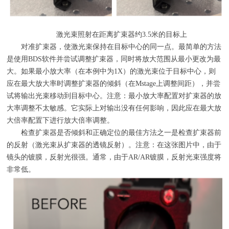
激光束照射在距离扩束器约
3.5
米的目标上
对准扩束器，使激光束保持在目标中心的同一点。最简单的方法
是使用
BDS
软件并尝试调整扩束器，同时将放大范围从最小更改为最
大。如果最小放大率（在本例中为
1X
）的激光束位于目标中心，则
应在最大放大率时调整扩束器的倾斜（在
Mstage
上调整间距），并尝
试将输出光束移动到目标中心。注意：最小放大率配置对扩束器的放
大率调整不太敏感。它实际上对输出没有任何影响，因此应在最大放
大倍率配置下进行放大倍率调整。
检查扩束器是否倾斜和正确定位的最佳方法之一是检查扩束器前
的反射（激光束从扩束器的透镜反射）。注意：在这张图片中，由于
镜头的镀膜，反射光很强。通常，由于
AR/AR
镀膜，反射光束强度将
非常低。