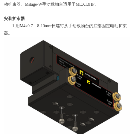
动扩束器。
Mstage-W
手动载物台适用于
MEX13HP
。
安装扩束器
1.用
M4x0.7
，
8-10mm
长螺钉从手动载物台的底部固定电动扩束
器。