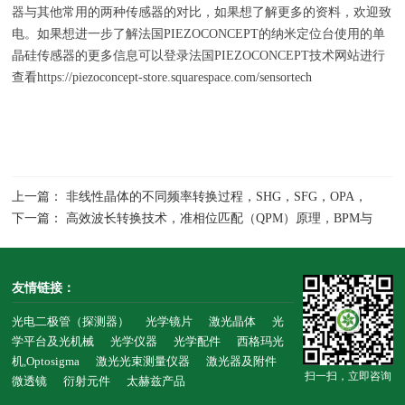
器与其他常用的两种传感器的对比，如果想了解更多的资料，欢迎致
电。如果想进一步了解法国
PIEZOCONCEPT
的纳米定位台使用的单
晶硅传感器的更多信息可以登录法国
PIEZOCONCEPT
技术网站进行
查看
https://piezoconcept-store.squarespace.com/sensortech
上一篇： 非线性晶体的不同频率转换过程，SHG，SFG，OPA，
OPO，DFG，OPG的计算说明
下一篇： 高效波长转换技术，准相位匹配（QPM）原理，BPM与
QPM的优劣对比，PPLN
友情链接：
光电二极管（探测器）
光学镜片
激光晶体
光
学平台及光机械
光学仪器
光学配件
西格玛光
机,Optosigma
激光光束测量仪器
激光器及附件
扫一扫，立即咨询
微透镜
衍射元件
太赫兹产品