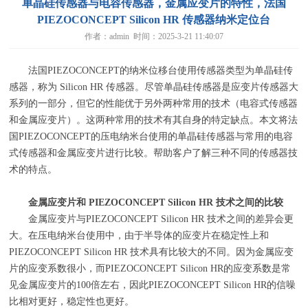
单晶硅传感器与电容传感器，金属应变片的特性，法国
PIEZOCONCEPT Silicon HR 传感器纳米定位台
作者：admin 时间：2025-3-21 11:40:07
法国
PIEZOCONCEPT
的纳米位移台使用传感器类型为单晶硅传
感器，称为
Silicon HR
传感器。尽管单晶硅传感器是应变片传感器大
系列的一部分，但它的性能优于另外两种常用的技术（电容式传感器
和金属应变片）。这两种常用的技术有其自身的特定缺点。本文将法
国
PIEZOCONCEPT
的压电纳米台使用的单晶硅传感器与常用的电容
式传感器和金属应变片进行比较。帮助客户了解三种不同的传感器技
术的特点。
金属应变片和
PIEZOCONCEPT Silicon HR
技术之间的比较
金属应变片与
PIEZOCONCEPT Silicon HR
技术之间的差异会更
大。在压电纳米台使用中，由于半导体的应变片在稳定性上和
PIEZOCONCEPT Silicon HR
技术具有比较大的不同。因为金属应变
片的应变系数很小，而
PIEZOCONCEPT Silicon HR
的应变系数是常
见金属应变片的
100
倍左右，因此
PIEZOCONCEPT Silicon HR
的信噪
比相对更好，稳定性也更好。