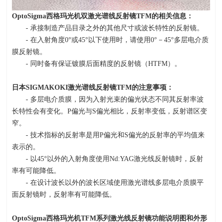
OptoSigma
西格玛光机双激光谱线反射镜
TFM
的相关信息：
- 承接制造产品目录之外的其他尺寸或波长特性的反射镜。
- 在入射角度
0
°或
45
°以下使用时，请使用
0
°－
45
°多层电介质
膜反射镜。
- 同时备有保证镀膜后面精度的反射镜（
HTFM
）。
日本
SIGMAKOKI
激光谱线反射镜
TFM
的注意事项：
- 多层电介质膜，因为入射光束的偏光状态不同其反射率波
长特性会有变化。
P
偏光与
S
偏光相比，反射率变低，反射谱区变
窄。
- 技术指标的反射率是用
P
偏光和
S
偏光的反射率的平均值来
表示的。
- 以
45°
以外的入射角度使用
Nd:YAG
激光线反射镜时，反射
率有可能降低。
- 在设计波长以外的波长区域使用激光谱线多层电介质膜平
面反射镜时，反射率有可能降低。
OptoSigma
西格玛光机
TFM
系列激光线反射镜功能说明图和外形