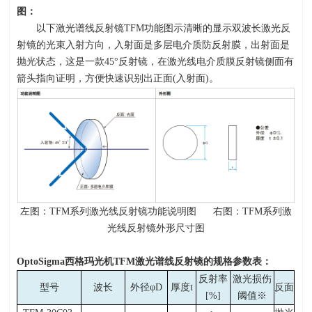
图：
以下激光谱线反射镜
TFM
功能图示清晰的显示双波长激光反
射镜的光束入射方向，入射面是多层电介质防反射膜，出射面是
抛光状态，这是一款
45
°反射镜，在激光线电介质膜反射镜侧面有
箭头指向证明，方便快速识别出正面
(
入射面
)
。
左图：
TFM
系列激光线反射镜功能说明图
右图：
TFM
系列激
光线反射镜外形尺寸图
OptoSigma
西格玛光机
TFM
激光谱线反射镜的规格参数表：
反射率
激光损伤
型号
波长
外径φ
D
厚度
t
反面
[%]
阈值※