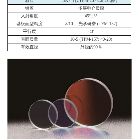
材质
BK7（仅TFM-157 CaF2结晶）
镀膜
多层电介质膜
入射角度
45°±3°
基板面型精度
λ/10、 光学研磨 (TFM-157)
平行度
<3′
表面质量
10-5 (TFM-157: 40-20)
有效直径
外径的90％