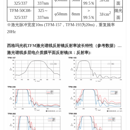
3J/cm
325/337
337nm
99.5
％
面
TFM-50C08-
325
～
＞
抛光
2
φ50mm
8mm
3J/cm
325/337
337nm
99.5
％
面
※激光脉冲宽度
10ns (TFM-157
，
TFM-193
为
20ns)
，重复频率
20Hz
西格玛光机
TFM
激光谱线反射镜反射率波长特性（参考数据）…
激光谱线多层电介质膜平面反射镜
(R
：反射率
):