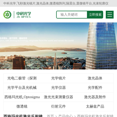
中科光学,飞秒激光镜片,激光晶体,微透镜阵列,隔震台,显微镜平台,光束轮廓仪
光电二极管（探测
光学镜片
激光晶体
光学平台及光机械
器）
光学仪器
光学配件
西格玛光机,Optosigma
激光光束测量仪器
激光器及附件
微透镜
衍射元件
太赫兹产品
西格玛光机激光反射镜
首页
>
产品中心
>
西格玛光机激光反射镜